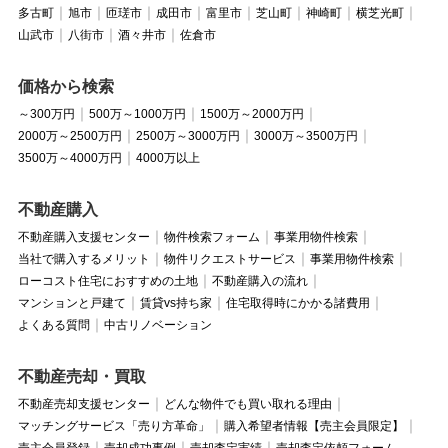
多古町
旭市
匝瑳市
成田市
富里市
芝山町
神崎町
横芝光町
山武市
八街市
酒々井市
佐倉市
価格から検索
～300万円
500万～1000万円
1500万～2000万円
2000万～2500万円
2500万～3000万円
3000万～3500万円
3500万～4000万円
4000万以上
不動産購入
不動産購入支援センター
物件検索フォーム
事業用物件検索
当社で購入するメリット
物件リクエストサービス
事業用物件検索
ローコスト住宅におすすめの土地
不動産購入の流れ
マンションと戸建て
賃貸vs持ち家
住宅取得時にかかる諸費用
よくある質問
中古リノベーション
不動産売却・買取
不動産売却支援センター
どんな物件でも買い取れる理由
マッチングサービス「売り方革命」
購入希望者情報【売主会員限定】
売主会員登録
売却成功事例
売却査定実績
売却査定依頼フォーム