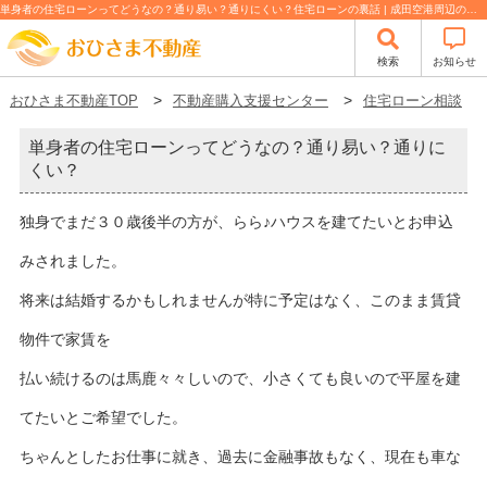
単身者の住宅ローンってどうなの？通り易い？通りにくい？住宅ローンの裏話 | 成田空港周辺の不動産（戸建て・土地・事業用・倉庫）は【おひさま不動産】
検索
お知らせ
おひさま不動産TOP
不動産購入支援センター
住宅ローン相談
単身者の住宅ローンってどうなの？通り易い？通りに
くい？
独身でまだ３０歳後半の方が、らら♪ハウスを建てたいとお申込
みされました。
将来は結婚するかもしれませんが特に予定はなく、このまま賃貸
物件で家賃を
払い続けるのは馬鹿々々しいので、小さくても良いので平屋を建
てたいとご希望でした。
ちゃんとしたお仕事に就き、過去に金融事故もなく、現在も車な