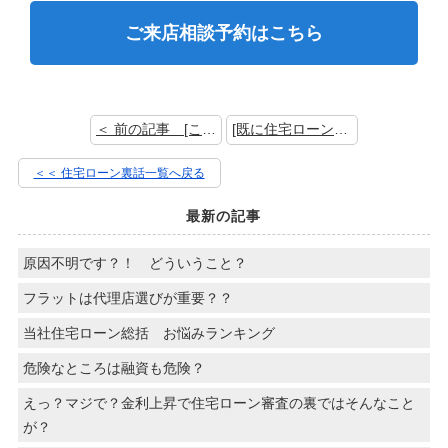
ご来店相談予約はこちら
＜ 前の記事 [ここだけの話(内緒) 他社融資審査中に価格比較しに来たお客様]
[既に住宅ローンを組んでいますが、どうしても別荘の田舎物件が欲しくて。。] 次の記事 ＞
＜＜ 住宅ローン裏話一覧へ戻る
最新の記事
原因不明です？！ どういうこと？
フラットは代理店選びが重要？？
当社住宅ローン総括 お悩みランキング
危険なところは融資も危険？
えっ？マジで？金利上昇で住宅ローン審査の裏ではそんなこと
が？