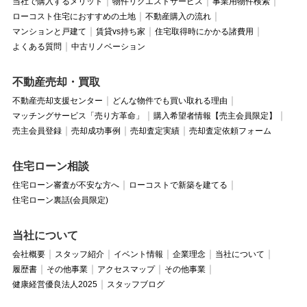
当社で購入するメリット
物件リクエストサービス
事業用物件検索
ローコスト住宅におすすめの土地
不動産購入の流れ
マンションと戸建て
賃貸vs持ち家
住宅取得時にかかる諸費用
よくある質問
中古リノベーション
不動産売却・買取
不動産売却支援センター
どんな物件でも買い取れる理由
マッチングサービス「売り方革命」
購入希望者情報【売主会員限定】
売主会員登録
売却成功事例
売却査定実績
売却査定依頼フォーム
住宅ローン相談
住宅ローン審査が不安な方へ
ローコストで新築を建てる
住宅ローン裏話(会員限定)
当社について
会社概要
スタッフ紹介
イベント情報
企業理念
当社について
履歴書
その他事業
アクセスマップ
その他事業
健康経営優良法人2025
スタッフブログ