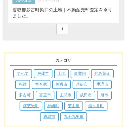
香取郡多古町染井の土地｜不動産売却査定を承り
ました。
1
カテゴリ
すべて
戸建て
土地
事業用
住み替え
相続
空き家
佐倉市
八街市
匝瑳市
多古町
富里市
山武市
成田市
旭市
横芝光町
神崎町
芝山町
酒々井町
香取市
九十九里町