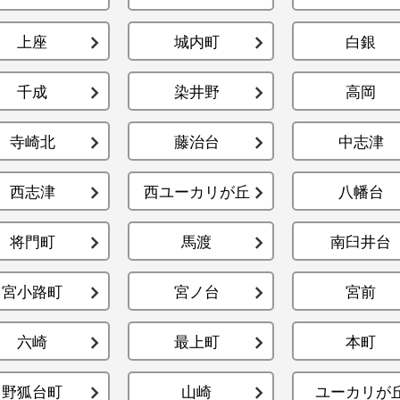
上座
城内町
白銀
千成
染井野
高岡
寺崎北
藤治台
中志津
西志津
西ユーカリが丘
八幡台
将門町
馬渡
南臼井台
宮小路町
宮ノ台
宮前
六崎
最上町
本町
野狐台町
山崎
ユーカリが