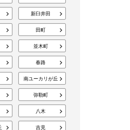
新臼井田
田町
並木町
春路
南ユーカリが丘
弥勒町
八木
丘
吉見