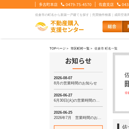
多古町本店
0479-75-4570
佐倉支店
043
【住宅ローンメニュー】
【会社情報メニュー】
【お問合せメニュー】
TOPページ
>
市区町村一覧
>
佐倉市 町名一覧
お知らせ
住宅ローンに強い理由
会社概要
メール問合せ
スタッフ紹介
LINE問合せ
住宅ローン裏
スタ
その他の事業紹介
健康経営優良法人2
※
佐