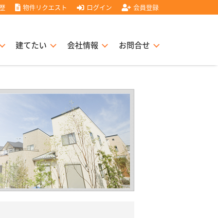
歴
物件リクエスト
ログイン
会員登録
建てたい
会社情報
お問合せ
スト住宅販売協力店募集
書
経営理念