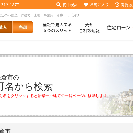
-312-1877
物件検索
お気に入り
閲覧履
佐倉市の町名から新築一戸建てを探す｜売買物件検索｜成田空港周辺の不動産（戸建て・土地・事業用・倉庫）は【おひさま不動産】
当社で購入する
売却
住宅ローン
５つのメリット
ご相談速報
話【買主会員限定】
ッフブログ
来店予約
査定依頼
お客様の声
協力業者様募集
当社の歩み
ローコ
履歴
佐倉市の
025
採用情報
町名から検索
町名をクリックすると新築一戸建ての一覧ページに移動します。
倉市