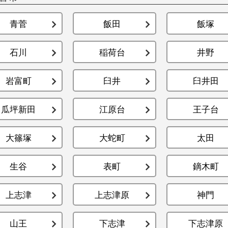
青菅
飯田
飯塚
石川
稲荷台
井野
岩富町
臼井
臼井田
瓜坪新田
江原台
王子台
大篠塚
大蛇町
太田
生谷
表町
鏑木町
上志津
上志津原
神門
山王
下志津
下志津原