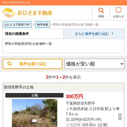
野田小学校(匝瑳市)土地
検索
お知らせ
おひさま不動産TOP
>
物件検索
>
野田小学校(匝瑳市)土地 不動産一覧
現在の検索条件
さらに条件を絞り込む
野田小学校(匝瑳市)土地 物件一覧
条件を絞り込む
2
1～2
件中
件を表示
匝瑳市野手の土地
土地
300万円
千葉県匝瑳市野手
ＪＲ総武本線 八日市場 駅より車
7.8ｋｍ
31.16坪(9.63万円 /坪)
土地面積
103.00㎡ (公簿)