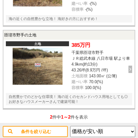
建ぺい率
-(%)
容積率
-(%)
海の近くの自然豊かな立地！ 海好きの方におすすめ！
匝瑳市野手の土地
土地
385万円
千葉県匝瑳市野手
ＪＲ総武本線 八日市場 駅より車
4.9km(約13分)
43.26坪(8.9万円 /坪)
土地面積
143.00㎡ (公簿)
建ぺい率
70.0(%)
容積率
100.0(%)
自然豊かでのどかな住環境！ 海の近くのセカンドハウス用地としても◎
お好きなハウスメーカーさんで建築可能！
2
1～2
件中
件を表示
条件を絞り込む