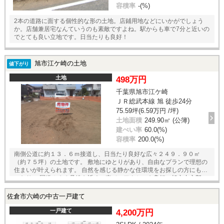
容積率
-(%)
2本の道路に面する個性的な形の土地。店鋪用地などにいかがでしょう
か。店舗兼居宅なんていうのも素敵ですよね。駅からも車で7分と近いの
でとても良い立地です。日当たりも良好！
旭市江ケ崎の土地
値下がり
土地
498万円
千葉県旭市江ケ崎
ＪＲ総武本線 旭 徒歩24分
75.59坪(6.59万円 /坪)
土地面積
249.90㎡ (公簿)
建ぺい率
60.0(%)
容積率
200.0(%)
南側公道に約１３．６ｍ接道し、日当たり良好な広々２４９．９０㎡
（約７５坪）の土地です。 敷地にゆとりがあり、自由なプランで理想の
住まいが叶えられます。 自然を感じる静かな住環境をお探しの方にもぴ
ったり。 国道１２６号線も近く、車でのアクセスも良好。旭市中心部へ
もスムーズに移動でき、生活利便性も確保されています。 住宅用地はも
ちろん、セカンドハウスや多目的利用にもおすすめの一画です。
佐倉市六崎の中古一戸建て
一戸建て
4,200万円