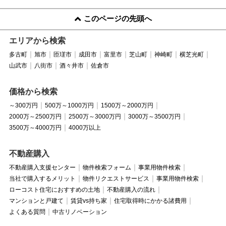
このページの先頭へ
エリアから検索
多古町
旭市
匝瑳市
成田市
富里市
芝山町
神崎町
横芝光町
山武市
八街市
酒々井市
佐倉市
価格から検索
～300万円
500万～1000万円
1500万～2000万円
2000万～2500万円
2500万～3000万円
3000万～3500万円
3500万～4000万円
4000万以上
不動産購入
不動産購入支援センター
物件検索フォーム
事業用物件検索
当社で購入するメリット
物件リクエストサービス
事業用物件検索
ローコスト住宅におすすめの土地
不動産購入の流れ
マンションと戸建て
賃貸vs持ち家
住宅取得時にかかる諸費用
よくある質問
中古リノベーション