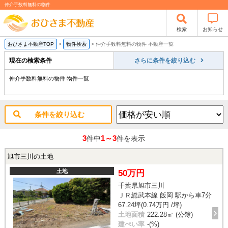
仲介手数料無料の物件
検索
お知らせ
おひさま不動産TOP
>
物件検索
>
仲介手数料無料の物件 不動産一覧
現在の検索条件
さらに条件を絞り込む
仲介手数料無料の物件 物件一覧
条件を絞り込む
3
1～3
件中
件を表示
旭市三川の土地
土地
50万円
千葉県旭市三川
ＪＲ総武本線 飯岡 駅から車7分
67.24坪(0.74万円 /坪)
土地面積
222.28㎡ (公簿)
建ぺい率
-(%)