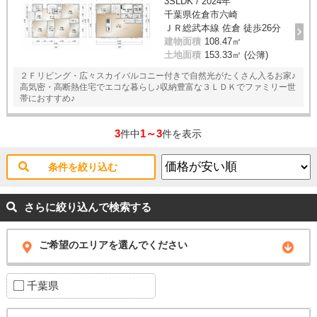
3SLDK / 2024年
千葉県佐倉市六崎
ＪＲ総武本線 佐倉 徒歩26分
建物面積
108.47㎡
土地面積
153.33㎡ (公簿)
２Ｆリビング・広々スカイバルコニー付きで自然光がたくさん入るお家♪
高気密・高断熱住宅でエコな暮らし♪収納豊富な３ＬＤＫでファミリー世
帯におすすめ♪
3
1～3
件中
件を表示
条件を絞り込む
さらに絞り込んで検索する
ご希望のエリアを選んでください
千葉県