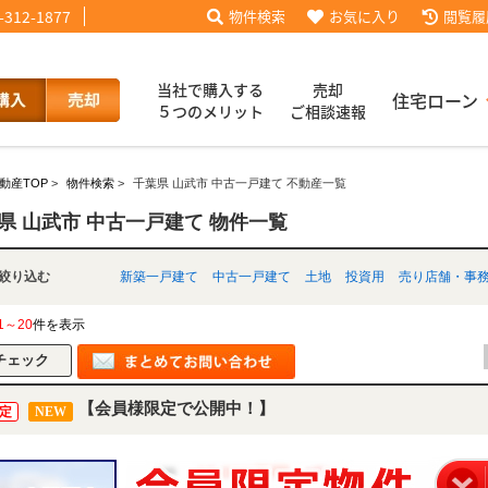
-312-1877
物件検索
お気に入り
閲覧履
当社で購入する
売却
住宅ローン
５つのメリット
ご相談速報
動産TOP
>
物件検索
>
千葉県 山武市 中古一戸建て 不動産一覧
話【買主会員限定】
ッフブログ
来店予約
査定依頼
お客様の声
協力業者様募集
当社の歩み
ローコ
履歴
県 山武市 中古一戸建て 物件一覧
別で絞り込む
新築一戸建て
中古一戸建て
土地
投資用
売り店舗・事
025
採用情報
1～20
件を表示
【会員様限定で公開中！】
定
NEW