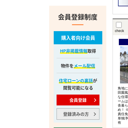
会員登録制度
check
購入者向け会員
HP非掲載情報
取得
物件を
メール配信
住宅ローンの裏話
が
閲覧可能になる
角地に
田園風
な住環
会員登録
ームは
舎暮ら
め！ 
登録済みの方
責任免
単独浄
有