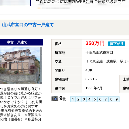
山武市富口の中古一戸建て
中古一戸建て
350万円
価格
値下がり
千葉県山武市富口
所在地
ＪＲ東金線 成東駅 駅より
交通
4DK
間取り
82.21㎡
建物面積
土
1990年2月
築年月
建
つき陽当り＆風通し良好！
景が目の前に広がる緑豊か
9
境！ DIYでお好きにリフォ
枚
いかがですか？ まったり田
しをお求めの方におすす
※現況有姿売買※契約不適合
責※傾きあり ※景観法※
化槽（側溝有）※私道持分