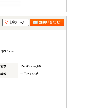
車3.6ｋｍ
157.00㎡ (公簿)
地面積
一戸建て/木造
物構造