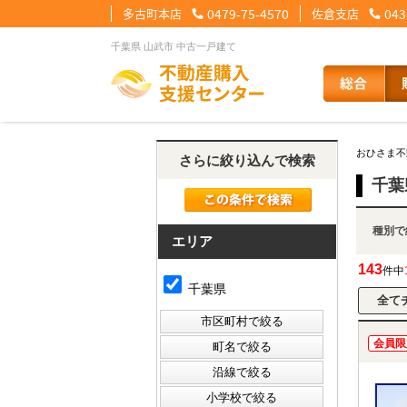
多古町本店
0479-75-4570
佐倉支店
043
千葉県 山武市 中古一戸建て
【住宅ローンメニュー】
【会社情報メニュー】
【お問合せメニュー】
おひさま不
さらに絞り込んで検索
住宅ローンに強い理由
会社概要
メール問合せ
スタッフ紹介
LINE問合せ
住宅ローン裏
スタ
千葉
種
その他の事業紹介
健康経営優良法人2
エリア
143
件中
千葉県
会員限