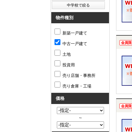
物件種別
新築一戸建て
会員限
中古一戸建て
土地
投資用
売り店舗・事務所
売り倉庫・工場
価格
会員限
～