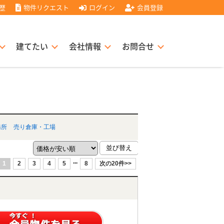
歴
物件リクエスト
ログイン
会員登録
建てたい
会社情報
お問合せ
スト住宅販売協力店募集
書
経営理念
務所
売り倉庫・工場
...
1
2
3
4
5
8
次の20件>>