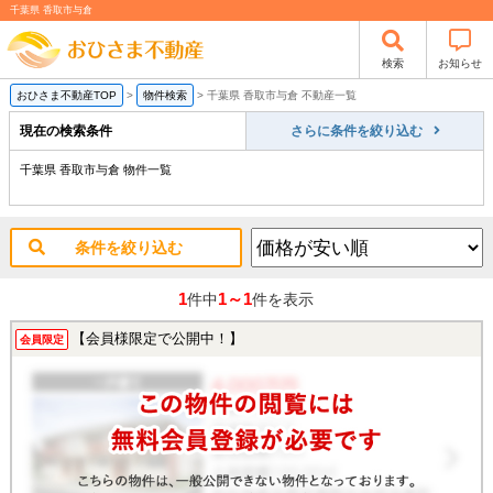
千葉県 香取市与倉
検索
お知らせ
おひさま不動産TOP
>
物件検索
>
千葉県 香取市与倉 不動産一覧
現在の検索条件
さらに条件を絞り込む
千葉県 香取市与倉 物件一覧
条件を絞り込む
1
1～1
件中
件を表示
【会員様限定で公開中！】
会員限定