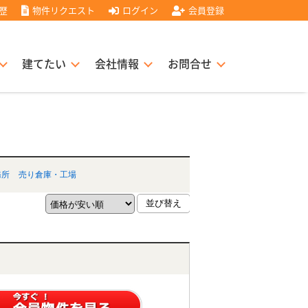
歴
物件リクエスト
ログイン
会員登録
建てたい
会社情報
お問合せ
スト住宅販売協力店募集
書
経営理念
務所
売り倉庫・工場