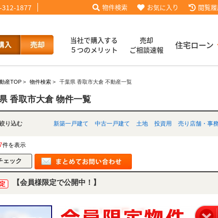
-312-1877
物件検索
お気に入り
閲覧履
当社で購入する
売却
住宅ローン
５つのメリット
ご相談速報
動産TOP
>
物件検索
>
千葉県 香取市大倉 不動産一覧
話【買主会員限定】
ッフブログ
来店予約
査定依頼
お客様の声
協力業者様募集
当社の歩み
ローコ
履歴
県 香取市大倉 物件一覧
別で絞り込む
新築一戸建て
中古一戸建て
土地
投資用
売り店舗・事
025
採用情報
7
件を表示
【会員様限定で公開中！】
定