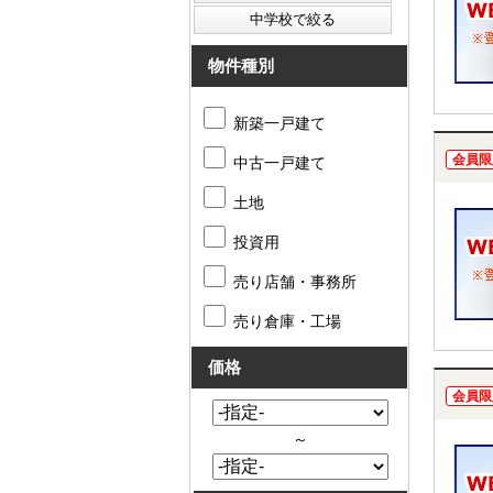
物件種別
新築一戸建て
会員限
中古一戸建て
土地
投資用
売り店舗・事務所
売り倉庫・工場
価格
会員限
～