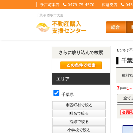
多古町本店
0479-75-4570
佐倉支店
043
千葉県 香取市大倉
【住宅ローンメニュー】
【会社情報メニュー】
【お問合せメニュー】
おひさま不
さらに絞り込んで検索
住宅ローンに強い理由
会社概要
メール問合せ
スタッフ紹介
LINE問合せ
住宅ローン裏
スタ
千葉
種
その他の事業紹介
健康経営優良法人2
エリア
7
件中
1～
千葉県
会員限