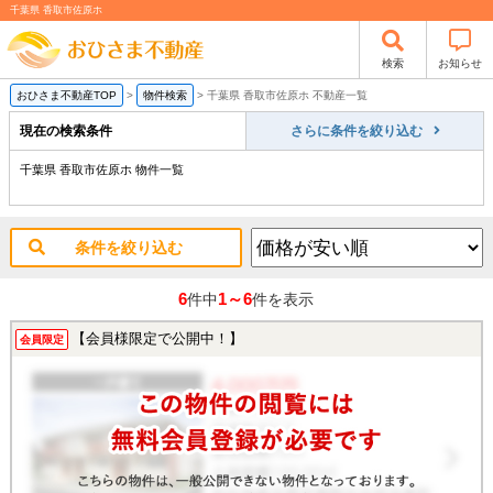
千葉県 香取市佐原ホ
検索
お知らせ
おひさま不動産TOP
>
物件検索
>
千葉県 香取市佐原ホ 不動産一覧
現在の検索条件
さらに条件を絞り込む
千葉県 香取市佐原ホ 物件一覧
条件を絞り込む
6
1～6
件中
件を表示
【会員様限定で公開中！】
会員限定