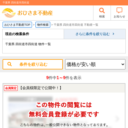
千葉県 四街道市四街道
検索
お知らせ
おひさま不動産TOP
>
物件検索
>
千葉県 四街道市四街道 不動産一覧
現在の検索条件
さらに条件を絞り込む
千葉県 四街道市四街道 物件一覧
条件を絞り込む
9
1～9
件中
件を表示
【会員様限定で公開中！】
会員限定