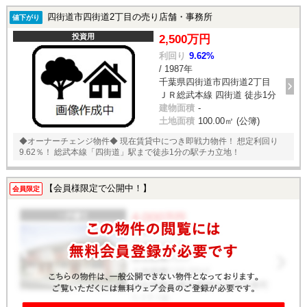
四街道市四街道2丁目の売り店舗・事務所
値下がり
投資用
2,500万円
利回り
9.62%
/ 1987年
千葉県四街道市四街道2丁目
ＪＲ総武本線 四街道 徒歩1分
建物面積
-
土地面積
100.00㎡ (公簿)
◆オーナーチェンジ物件◆ 現在賃貸中につき即戦力物件！ 想定利回り
9.62％！ 総武本線「四街道」駅まで徒歩1分の駅チカ立地！
【会員様限定で公開中！】
会員限定