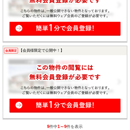
【会員様限定で公開中！】
会員限定
9
1～9
件中
件を表示