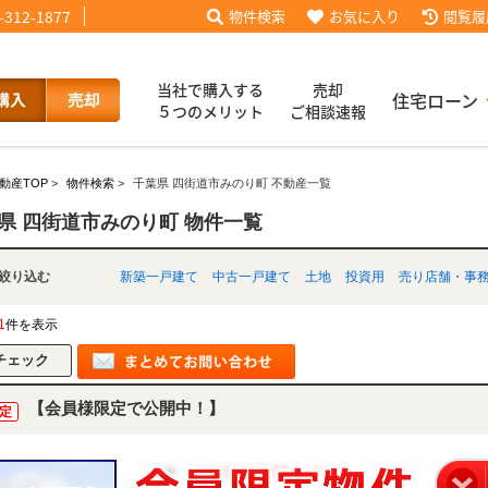
-312-1877
物件検索
お気に入り
閲覧履
当社で購入する
売却
住宅ローン
５つのメリット
ご相談速報
動産TOP
>
物件検索
>
千葉県 四街道市みのり町 不動産一覧
話【買主会員限定】
ッフブログ
来店予約
査定依頼
お客様の声
協力業者様募集
当社の歩み
ローコ
履歴
県 四街道市みのり町 物件一覧
別で絞り込む
新築一戸建て
中古一戸建て
土地
投資用
売り店舗・事
025
採用情報
1
件を表示
【会員様限定で公開中！】
定