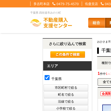
多古町本店
0479-75-4570
佐倉支店
043
千葉県 四街道市みのり町
【住宅ローンメニュー】
【会社情報メニュー】
【お問合せメニュー】
おひさま不
さらに絞り込んで検索
住宅ローンに強い理由
会社概要
メール問合せ
スタッフ紹介
LINE問合せ
住宅ローン裏
スタ
千葉
種
その他の事業紹介
健康経営優良法人2
エリア
1
件中
1～
千葉県
会員限