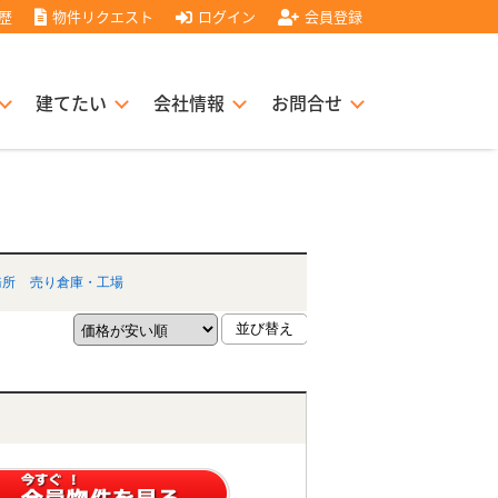
歴
物件リクエスト
ログイン
会員登録
建てたい
会社情報
お問合せ
スト住宅販売協力店募集
書
経営理念
務所
売り倉庫・工場