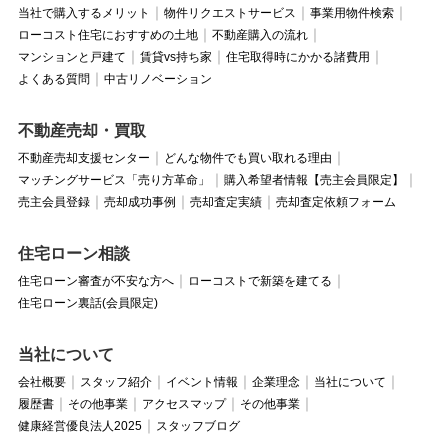
当社で購入するメリット
物件リクエストサービス
事業用物件検索
ローコスト住宅におすすめの土地
不動産購入の流れ
マンションと戸建て
賃貸vs持ち家
住宅取得時にかかる諸費用
よくある質問
中古リノベーション
不動産売却・買取
不動産売却支援センター
どんな物件でも買い取れる理由
マッチングサービス「売り方革命」
購入希望者情報【売主会員限定】
売主会員登録
売却成功事例
売却査定実績
売却査定依頼フォーム
住宅ローン相談
住宅ローン審査が不安な方へ
ローコストで新築を建てる
住宅ローン裏話(会員限定)
当社について
会社概要
スタッフ紹介
イベント情報
企業理念
当社について
履歴書
その他事業
アクセスマップ
その他事業
健康経営優良法人2025
スタッフブログ