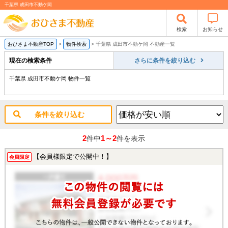
千葉県 成田市不動ケ岡
検索
お知らせ
おひさま不動産TOP
>
物件検索
>
千葉県 成田市不動ケ岡 不動産一覧
現在の検索条件
さらに条件を絞り込む
千葉県 成田市不動ケ岡 物件一覧
条件を絞り込む
2
1～2
件中
件を表示
【会員様限定で公開中！】
会員限定