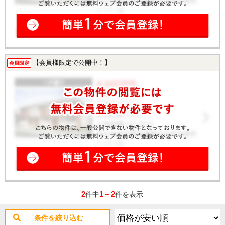
【会員様限定で公開中！】
会員限定
2
1～2
件中
件を表示
条件を絞り込む