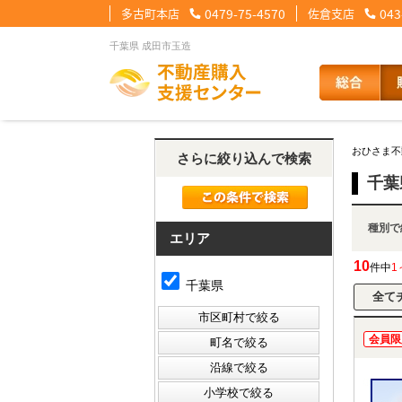
多古町本店
0479-75-4570
佐倉支店
043
千葉県 成田市玉造
【住宅ローンメニュー】
【会社情報メニュー】
【お問合せメニュー】
おひさま不
さらに絞り込んで検索
住宅ローンに強い理由
会社概要
メール問合せ
スタッフ紹介
LINE問合せ
住宅ローン裏
スタ
千葉
種
その他の事業紹介
健康経営優良法人2
エリア
10
件中
1
千葉県
会員限