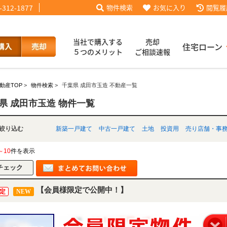
-312-1877
物件検索
お気に入り
閲覧履
当社で購入する
売却
住宅ローン
５つのメリット
ご相談速報
動産TOP
>
物件検索
>
千葉県 成田市玉造 不動産一覧
話【買主会員限定】
ッフブログ
来店予約
査定依頼
お客様の声
協力業者様募集
当社の歩み
ローコ
履歴
県 成田市玉造 物件一覧
別で絞り込む
新築一戸建て
中古一戸建て
土地
投資用
売り店舗・事
025
採用情報
～10
件を表示
【会員様限定で公開中！】
定
NEW