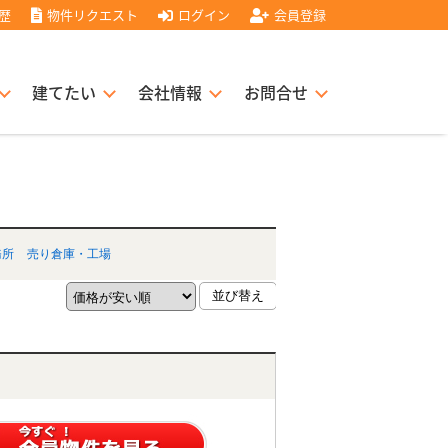
歴
物件リクエスト
ログイン
会員登録
建てたい
会社情報
お問合せ
スト住宅販売協力店募集
書
経営理念
務所
売り倉庫・工場