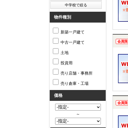
物件種別
新築一戸建て
会員限
中古一戸建て
土地
投資用
売り店舗・事務所
売り倉庫・工場
価格
会員限
～