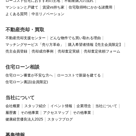
ローコスト住宅におすすめの土地
不動産購入の流れ
マンションと戸建て
賃貸vs持ち家
住宅取得時にかかる諸費用
よくある質問
中古リノベーション
不動産売却・買取
不動産売却支援センター
どんな物件でも買い取れる理由
マッチングサービス「売り方革命」
購入希望者情報【売主会員限定】
売主会員登録
売却成功事例
売却査定実績
売却査定依頼フォーム
住宅ローン相談
住宅ローン審査が不安な方へ
ローコストで新築を建てる
住宅ローン裏話(会員限定)
当社について
会社概要
スタッフ紹介
イベント情報
企業理念
当社について
履歴書
その他事業
アクセスマップ
その他事業
健康経営優良法人2025
スタッフブログ
募集情報