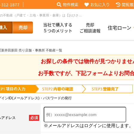
-312-1877
物件検索
お気に入り
閲覧履
千葉県 山武郡芝山町新井田新田 売り店舗・事務所｜成田空港周辺の不動産（戸建て・土地・事業用・倉庫）は【おひさま不動産】
当社で購入する
売却
住宅ローン
５つのメリット
ご相談速報
町新井田新田 売り店舗・事務所 不動産一覧
話【買主会員限定】
ッフブログ
来店予約
査定依頼
お客様の声
協力業者様募集
当社の歩み
ローコ
履歴
お探しの条件では物件が見つかりませ
お手数ですが、下記フォームよりお問
025
採用情報
グインID(メールアドレス)・パスワードの発行
必須
ルアドレス
※メールアドレスはログインに使用します。