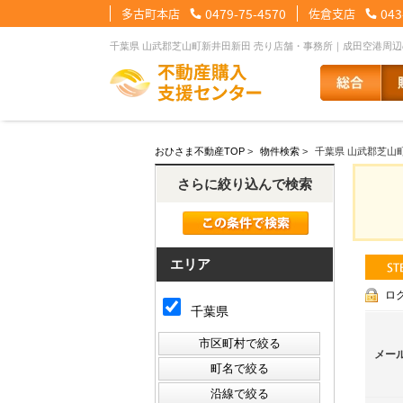
多古町本店
0479-75-4570
佐倉支店
043
【住宅ローンメニュー】
【会社情報メニュー】
【お問合せメニュー】
おひさま不動産TOP
>
物件検索
>
千葉県 山武郡芝山
住宅ローンに強い理由
会社概要
メール問合せ
スタッフ紹介
LINE問合せ
住宅ローン裏
スタ
さらに絞り込んで検索
その他の事業紹介
健康経営優良法人2
エリア
ロ
千葉県
メー