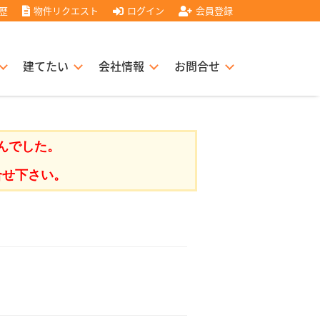
歴
物件リクエスト
ログイン
会員登録
建てたい
会社情報
お問合せ
スト住宅販売協力店募集
書
経営理念
んでした。
合せ下さい。