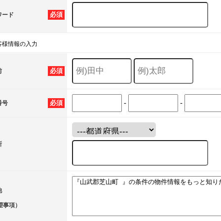
必須
ワード
客様情報の入力
必須
前
-
-
必須
番号
所
他
望事項）