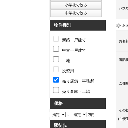
パス
物件種別
お
新築一戸建て
お名
中古一戸建て
電話
土地
投資用
売り店舗・事務所
ご住
売り倉庫・工場
価格
その
～
万円
（ご要
駅徒歩