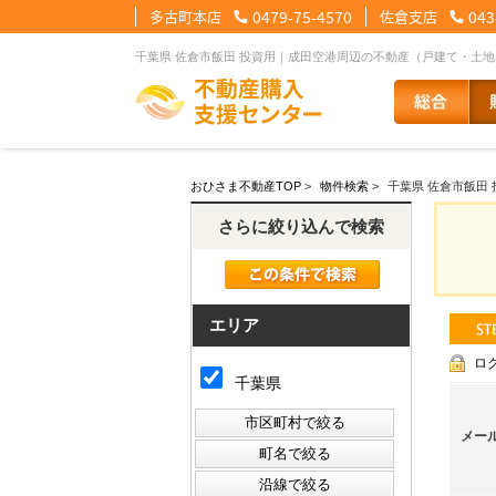
多古町本店
0479-75-4570
佐倉支店
043
千葉県 佐倉市飯田 投資用｜成田空港周辺の不動産（戸建て・土
【住宅ローンメニュー】
【会社情報メニュー】
【お問合せメニュー】
おひさま不動産TOP
>
物件検索
>
千葉県 佐倉市飯田 
住宅ローンに強い理由
会社概要
メール問合せ
スタッフ紹介
LINE問合せ
住宅ローン裏
スタ
さらに絞り込んで検索
その他の事業紹介
健康経営優良法人2
エリア
ロ
千葉県
メー