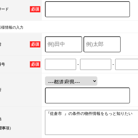
必須
ワード
客様情報の入力
必須
前
-
-
必須
番号
所
他
望事項）