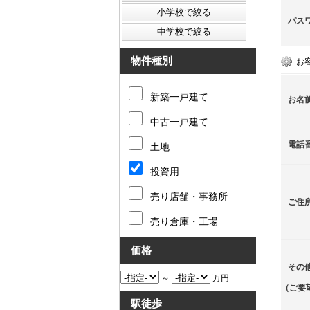
パス
物件種別
お
新築一戸建て
お名
中古一戸建て
電話
土地
投資用
売り店舗・事務所
ご住
売り倉庫・工場
価格
その
～
万円
（ご要
駅徒歩