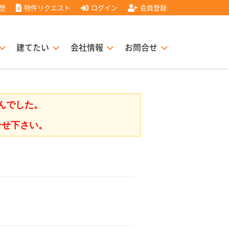
歴
物件リクエスト
ログイン
会員登録
建てたい
会社情報
お問合せ
スト住宅販売協力店募集
書
経営理念
んでした。
合せ下さい。