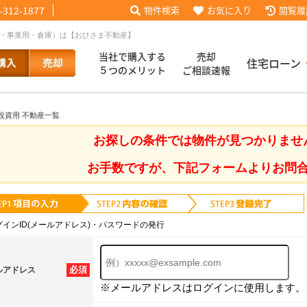
-312-1877
物件検索
お気に入り
閲覧履
地・事業用・倉庫）は【おひさま不動産】
当社で購入する
売却
住宅ローン
５つのメリット
ご相談速報
投資用 不動産一覧
話【買主会員限定】
ッフブログ
来店予約
査定依頼
お客様の声
協力業者様募集
当社の歩み
ローコ
履歴
お探しの条件では物件が見つかりませ
お手数ですが、下記フォームよりお問
025
採用情報
グインID(メールアドレス)・パスワードの発行
必須
ルアドレス
※メールアドレスはログインに使用します。