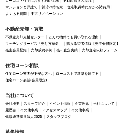
ローコスト住宅におすすめの土地
不動産購入の流れ
マンションと戸建て
賃貸vs持ち家
住宅取得時にかかる諸費用
よくある質問
中古リノベーション
不動産売却・買取
不動産売却支援センター
どんな物件でも買い取れる理由
マッチングサービス「売り方革命」
購入希望者情報【売主会員限定】
売主会員登録
売却成功事例
売却査定実績
売却査定依頼フォーム
住宅ローン相談
住宅ローン審査が不安な方へ
ローコストで新築を建てる
住宅ローン裏話(会員限定)
当社について
会社概要
スタッフ紹介
イベント情報
企業理念
当社について
履歴書
その他事業
アクセスマップ
その他事業
健康経営優良法人2025
スタッフブログ
募集情報