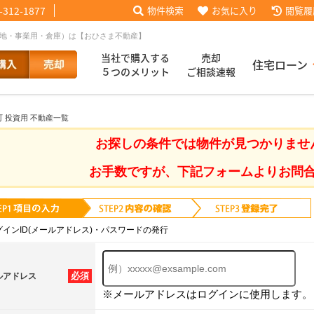
-312-1877
物件検索
お気に入り
閲覧履
土地・事業用・倉庫）は【おひさま不動産】
当社で購入する
売却
住宅ローン
５つのメリット
ご相談速報
 投資用 不動産一覧
話【買主会員限定】
ッフブログ
来店予約
査定依頼
お客様の声
協力業者様募集
当社の歩み
ローコ
履歴
お探しの条件では物件が見つかりませ
お手数ですが、下記フォームよりお問
025
採用情報
グインID(メールアドレス)・パスワードの発行
必須
ルアドレス
※メールアドレスはログインに使用します。