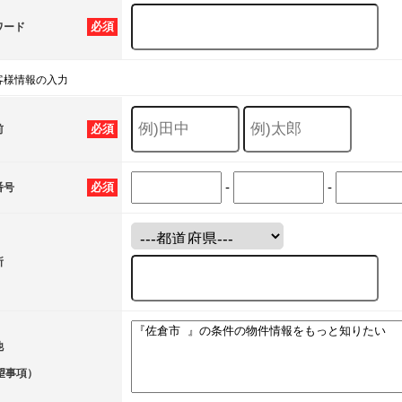
必須
ワード
客様情報の入力
必須
前
-
-
必須
番号
所
他
望事項）