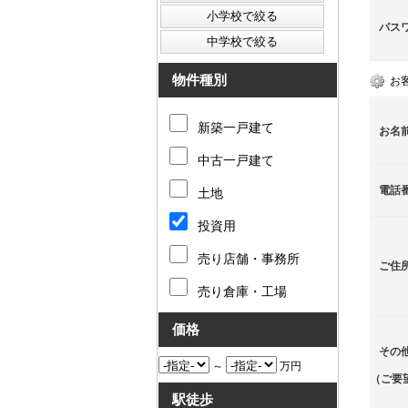
パス
物件種別
お
新築一戸建て
お名
中古一戸建て
電話
土地
投資用
売り店舗・事務所
ご住
売り倉庫・工場
価格
その
～
万円
（ご要
駅徒歩