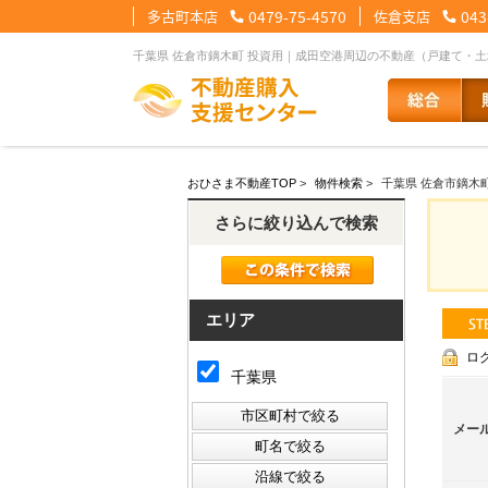
多古町本店
0479-75-4570
佐倉支店
043
千葉県 佐倉市鏑木町 投資用｜成田空港周辺の不動産（戸建て・
【住宅ローンメニュー】
【会社情報メニュー】
【お問合せメニュー】
おひさま不動産TOP
>
物件検索
>
千葉県 佐倉市鏑木町
住宅ローンに強い理由
会社概要
メール問合せ
スタッフ紹介
LINE問合せ
住宅ローン裏
スタ
さらに絞り込んで検索
その他の事業紹介
健康経営優良法人2
エリア
ロ
千葉県
メー