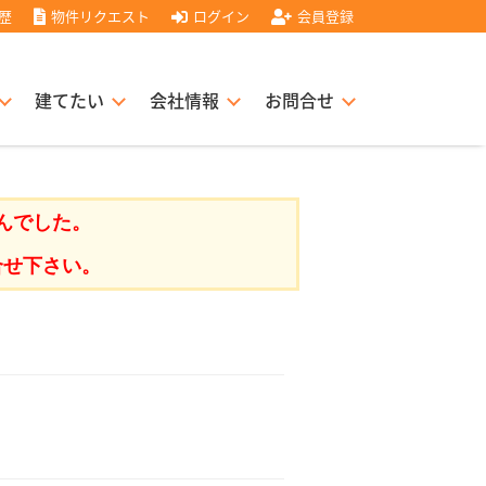
歴
物件リクエスト
ログイン
会員登録
建てたい
会社情報
お問合せ
スト住宅販売協力店募集
書
経営理念
んでした。
合せ下さい。