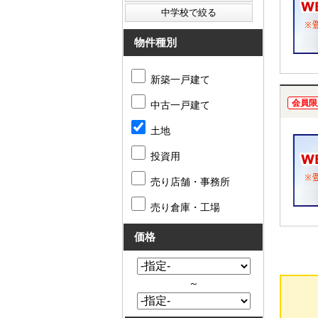
物件種別
新築一戸建て
会員限
中古一戸建て
土地
投資用
売り店舗・事務所
売り倉庫・工場
価格
～