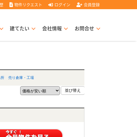
歴
物件リクエスト
ログイン
会員登録
建てたい
会社情報
お問合せ
スト住宅販売協力店募集
書
経営理念
務所
売り倉庫・工場