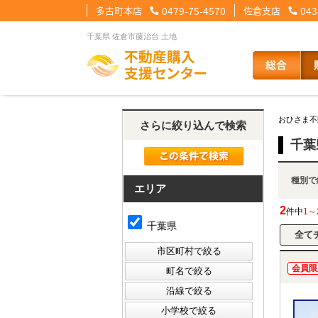
多古町本店
0479-75-4570
佐倉支店
043
千葉県 佐倉市藤治台 土地
【住宅ローンメニュー】
【会社情報メニュー】
【お問合せメニュー】
おひさま不
さらに絞り込んで検索
住宅ローンに強い理由
会社概要
メール問合せ
スタッフ紹介
LINE問合せ
住宅ローン裏
スタ
千葉
種
その他の事業紹介
健康経営優良法人2
エリア
2
件中
1～
千葉県
会員限