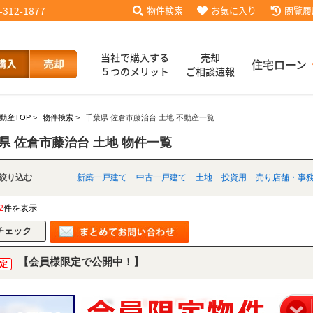
-312-1877
物件検索
お気に入り
閲覧履
当社で購入する
売却
住宅ローン
５つのメリット
ご相談速報
動産TOP
>
物件検索
>
千葉県 佐倉市藤治台 土地 不動産一覧
話【買主会員限定】
ッフブログ
来店予約
査定依頼
お客様の声
協力業者様募集
当社の歩み
ローコ
履歴
県 佐倉市藤治台 土地 物件一覧
別で絞り込む
新築一戸建て
中古一戸建て
土地
投資用
売り店舗・事
025
採用情報
2
件を表示
【会員様限定で公開中！】
定