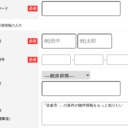
必須
ワード
客様情報の入力
必須
前
-
-
必須
番号
所
他
望事項）