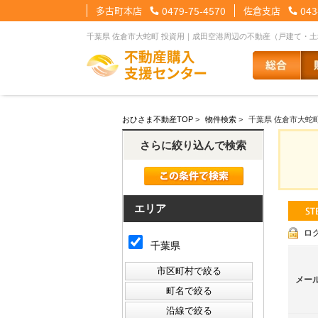
多古町本店
0479-75-4570
佐倉支店
043
千葉県 佐倉市大蛇町 投資用｜成田空港周辺の不動産（戸建て・
【住宅ローンメニュー】
【会社情報メニュー】
【お問合せメニュー】
おひさま不動産TOP
>
物件検索
>
千葉県 佐倉市大蛇町
住宅ローンに強い理由
会社概要
メール問合せ
スタッフ紹介
LINE問合せ
住宅ローン裏
スタ
さらに絞り込んで検索
その他の事業紹介
健康経営優良法人2
エリア
ロ
千葉県
メー