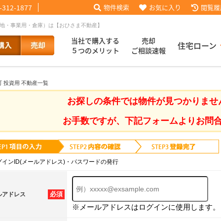
-312-1877
物件検索
お気に入り
閲覧履
土地・事業用・倉庫）は【おひさま不動産】
当社で購入する
売却
住宅ローン
５つのメリット
ご相談速報
 投資用 不動産一覧
話【買主会員限定】
ッフブログ
来店予約
査定依頼
お客様の声
協力業者様募集
当社の歩み
ローコ
履歴
お探しの条件では物件が見つかりませ
お手数ですが、下記フォームよりお問
025
採用情報
グインID(メールアドレス)・パスワードの発行
必須
ルアドレス
※メールアドレスはログインに使用します。