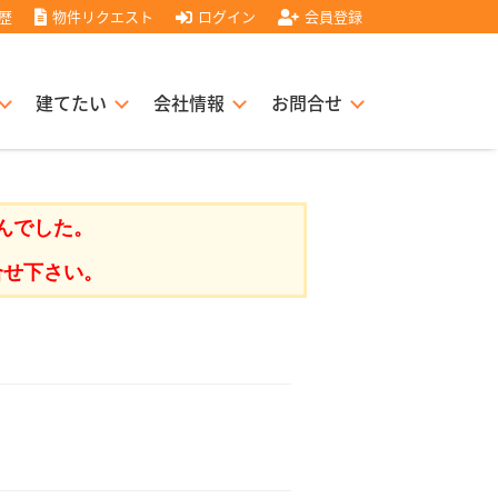
歴
物件リクエスト
ログイン
会員登録
建てたい
会社情報
お問合せ
スト住宅販売協力店募集
書
経営理念
んでした。
合せ下さい。