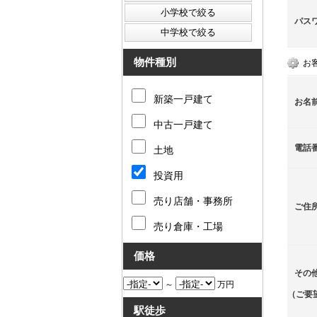
パス
物件種別
お
新築一戸建て
お名
中古一戸建て
電話
土地
投資用
売り店舗・事務所
ご住
売り倉庫・工場
価格
その
～
万円
（ご要
駅徒歩