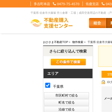
多古町本店
0479-75-4570
佐倉支店
043
千葉県 佐倉市大篠塚 売り倉庫・工場｜成田空港周辺の不動産（
【住宅ローンメニュー】
【会社情報メニュー】
【お問合せメニュー】
おひさま不動産TOP
>
物件検索
>
千葉県 佐倉市大篠
住宅ローンに強い理由
会社概要
メール問合せ
スタッフ紹介
LINE問合せ
住宅ローン裏
スタ
さらに絞り込んで検索
その他の事業紹介
健康経営優良法人2
エリア
ロ
千葉県
メー