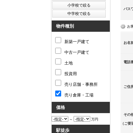
パス
物件種別
お
新築一戸建て
お名
中古一戸建て
電話
土地
投資用
売り店舗・事務所
ご住
売り倉庫・工場
価格
その
～
万円
（ご要
駅徒歩