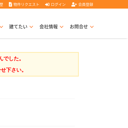
歴
物件リクエスト
ログイン
会員登録
建てたい
会社情報
お問合せ
スト住宅販売協力店募集
書
経営理念
んでした。
合せ下さい。