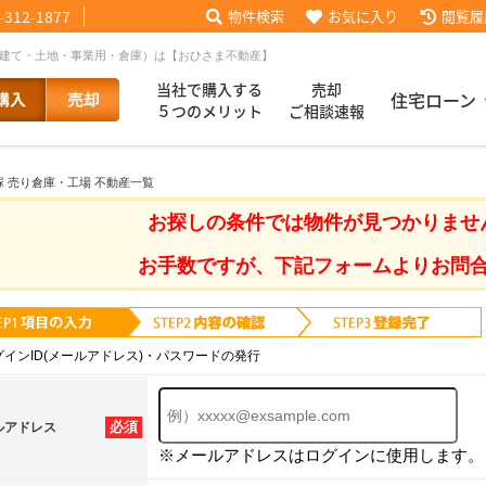
-312-1877
物件検索
お気に入り
閲覧履
戸建て・土地・事業用・倉庫）は【おひさま不動産】
当社で購入する
売却
住宅ローン
５つのメリット
ご相談速報
塚 売り倉庫・工場 不動産一覧
話【買主会員限定】
ッフブログ
来店予約
査定依頼
お客様の声
協力業者様募集
当社の歩み
ローコ
履歴
お探しの条件では物件が見つかりませ
お手数ですが、下記フォームよりお問
025
採用情報
グインID(メールアドレス)・パスワードの発行
必須
ルアドレス
※メールアドレスはログインに使用します。