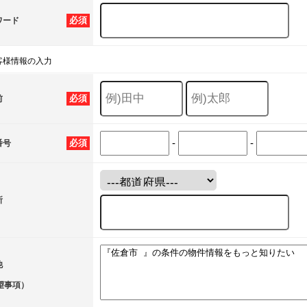
必須
ワード
客様情報の入力
必須
前
-
-
必須
番号
所
他
望事項）