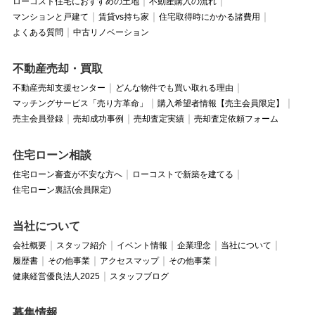
ローコスト住宅におすすめの土地
不動産購入の流れ
マンションと戸建て
賃貸vs持ち家
住宅取得時にかかる諸費用
よくある質問
中古リノベーション
不動産売却・買取
不動産売却支援センター
どんな物件でも買い取れる理由
マッチングサービス「売り方革命」
購入希望者情報【売主会員限定】
売主会員登録
売却成功事例
売却査定実績
売却査定依頼フォーム
住宅ローン相談
住宅ローン審査が不安な方へ
ローコストで新築を建てる
住宅ローン裏話(会員限定)
当社について
会社概要
スタッフ紹介
イベント情報
企業理念
当社について
履歴書
その他事業
アクセスマップ
その他事業
健康経営優良法人2025
スタッフブログ
募集情報