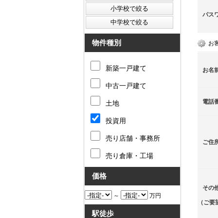
パス
物件種別
お
新築一戸建て
お名
中古一戸建て
電話
土地
投資用
売り店舗・事務所
ご住
売り倉庫・工場
価格
その
～
万円
（ご要
駅徒歩