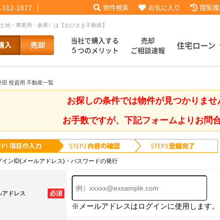
-312-1877
物件検索
お気に入り
閲覧履
・土地・事業用・倉庫）は【おひさま不動産】
当社で購入する
売却
住宅ローン
５つのメリット
ご相談速報
井田 投資用 不動産一覧
話【買主会員限定】
ッフブログ
来店予約
査定依頼
お客様の声
協力業者様募集
当社の歩み
ローコ
履歴
お探しの条件では物件が見つかりませ
お手数ですが、下記フォームよりお問
025
採用情報
グインID(メールアドレス)・パスワードの発行
必須
ルアドレス
※メールアドレスはログインに使用します。