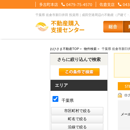
多古町本店
0479-75-4570
佐倉支店
043
千葉県 佐倉市新臼井田 投資用｜成田空港周辺の不動産（戸建て
【住宅ローンメニュー】
【会社情報メニュー】
【お問合せメニュー】
おひさま不動産TOP
>
物件検索
>
千葉県 佐倉市新臼
住宅ローンに強い理由
会社概要
メール問合せ
スタッフ紹介
LINE問合せ
住宅ローン裏
スタ
さらに絞り込んで検索
その他の事業紹介
健康経営優良法人2
エリア
ロ
千葉県
メー