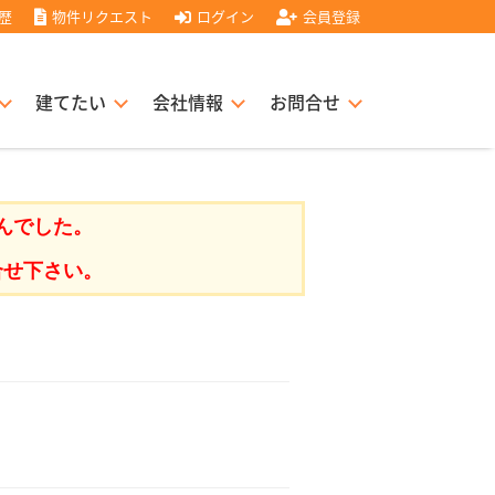
歴
物件リクエスト
ログイン
会員登録
建てたい
会社情報
お問合せ
スト住宅販売協力店募集
書
経営理念
んでした。
合せ下さい。