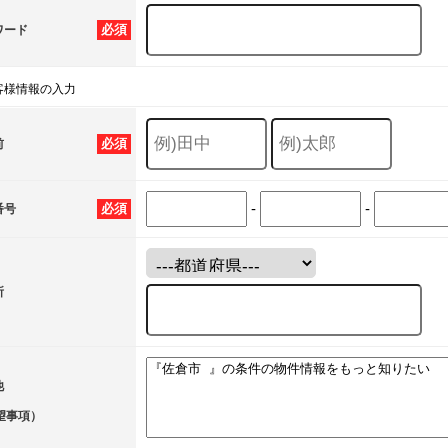
必須
ワード
客様情報の入力
必須
前
-
-
必須
番号
所
他
望事項）