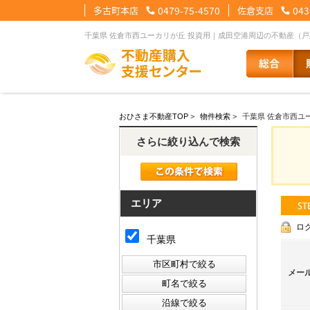
多古町本店
0479-75-4570
佐倉支店
043
千葉県 佐倉市西ユーカリが丘 投資用｜成田空港周辺の不動産（
【住宅ローンメニュー】
【会社情報メニュー】
【お問合せメニュー】
おひさま不動産TOP
>
物件検索
>
千葉県 佐倉市西ユ
住宅ローンに強い理由
会社概要
メール問合せ
スタッフ紹介
LINE問合せ
住宅ローン裏
スタ
さらに絞り込んで検索
その他の事業紹介
健康経営優良法人2
エリア
ロ
千葉県
メー