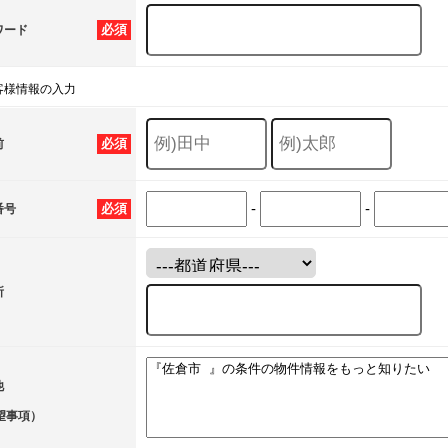
必須
ワード
客様情報の入力
必須
前
-
-
必須
番号
所
他
望事項）