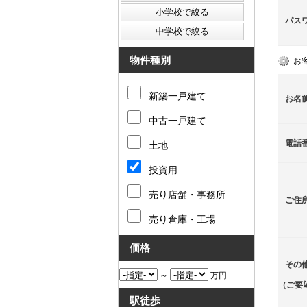
パス
物件種別
お
新築一戸建て
お名
中古一戸建て
電話
土地
投資用
売り店舗・事務所
ご住
売り倉庫・工場
価格
その
～
万円
（ご要
駅徒歩