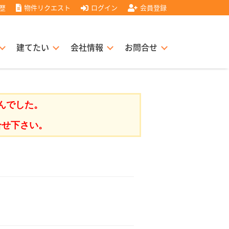
歴
物件リクエスト
ログイン
会員登録
建てたい
会社情報
お問合せ
スト住宅販売協力店募集
書
経営理念
んでした。
合せ下さい。