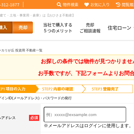
-312-1877
物件検索
お気に入り
閲覧履
戸建て・土地・事業用・倉庫）は【おひさま不動産】
当社で購入する
売却
住宅ローン
５つのメリット
ご相談速報
ーカリが丘 投資用 不動産一覧
話【買主会員限定】
ッフブログ
来店予約
査定依頼
お客様の声
協力業者様募集
当社の歩み
ローコ
履歴
お探しの条件では物件が見つかりませ
お手数ですが、下記フォームよりお問
025
採用情報
グインID(メールアドレス)・パスワードの発行
必須
ルアドレス
※メールアドレスはログインに使用します。