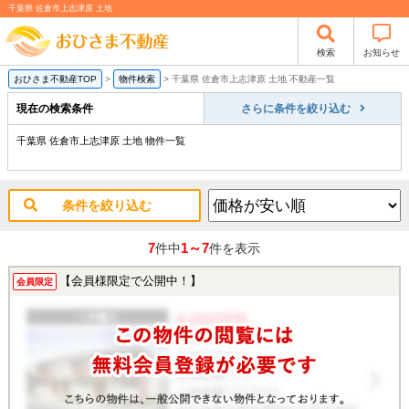
千葉県 佐倉市上志津原 土地
検索
お知らせ
おひさま不動産TOP
>
物件検索
>
千葉県 佐倉市上志津原 土地 不動産一覧
現在の検索条件
さらに条件を絞り込む
千葉県 佐倉市上志津原 土地 物件一覧
条件を絞り込む
7
1～7
件中
件を表示
【会員様限定で公開中！】
会員限定