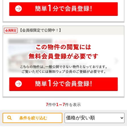
【会員様限定で公開中！】
会員限定
7
1～7
件中
件を表示
条件を絞り込む