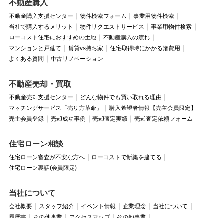
不動産購入
不動産購入支援センター
物件検索フォーム
事業用物件検索
当社で購入するメリット
物件リクエストサービス
事業用物件検索
ローコスト住宅におすすめの土地
不動産購入の流れ
マンションと戸建て
賃貸vs持ち家
住宅取得時にかかる諸費用
よくある質問
中古リノベーション
不動産売却・買取
不動産売却支援センター
どんな物件でも買い取れる理由
マッチングサービス「売り方革命」
購入希望者情報【売主会員限定】
売主会員登録
売却成功事例
売却査定実績
売却査定依頼フォーム
住宅ローン相談
住宅ローン審査が不安な方へ
ローコストで新築を建てる
住宅ローン裏話(会員限定)
当社について
会社概要
スタッフ紹介
イベント情報
企業理念
当社について
履歴書
その他事業
アクセスマップ
その他事業