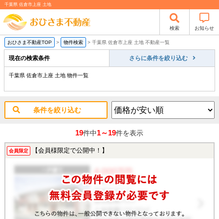
千葉県 佐倉市上座 土地
検索
お知らせ
おひさま不動産TOP
>
物件検索
>
千葉県 佐倉市上座 土地 不動産一覧
現在の検索条件
さらに条件を絞り込む
千葉県 佐倉市上座 土地 物件一覧
条件を絞り込む
19
1～19
件中
件を表示
【会員様限定で公開中！】
会員限定