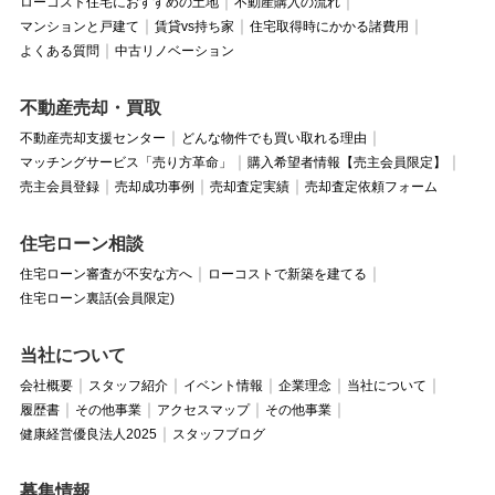
ローコスト住宅におすすめの土地
不動産購入の流れ
マンションと戸建て
賃貸vs持ち家
住宅取得時にかかる諸費用
よくある質問
中古リノベーション
不動産売却・買取
不動産売却支援センター
どんな物件でも買い取れる理由
マッチングサービス「売り方革命」
購入希望者情報【売主会員限定】
売主会員登録
売却成功事例
売却査定実績
売却査定依頼フォーム
住宅ローン相談
住宅ローン審査が不安な方へ
ローコストで新築を建てる
住宅ローン裏話(会員限定)
当社について
会社概要
スタッフ紹介
イベント情報
企業理念
当社について
履歴書
その他事業
アクセスマップ
その他事業
健康経営優良法人2025
スタッフブログ
募集情報