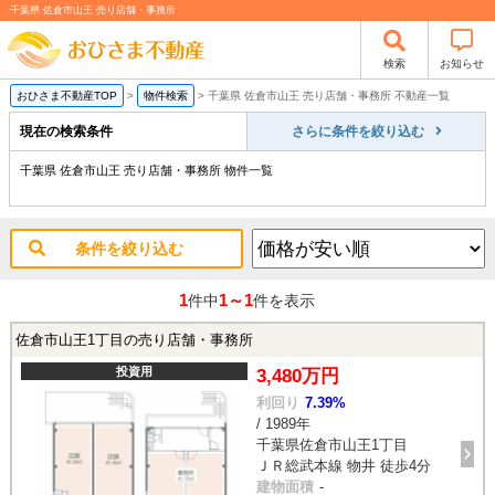
千葉県 佐倉市山王 売り店舗・事務所
検索
お知らせ
おひさま不動産TOP
>
物件検索
>
千葉県 佐倉市山王 売り店舗・事務所 不動産一覧
現在の検索条件
さらに条件を絞り込む
千葉県 佐倉市山王 売り店舗・事務所 物件一覧
条件を絞り込む
1
1～1
件中
件を表示
佐倉市山王1丁目の売り店舗・事務所
投資用
3,480万円
利回り
7.39%
/ 1989年
千葉県佐倉市山王1丁目
ＪＲ総武本線 物井 徒歩4分
建物面積
-