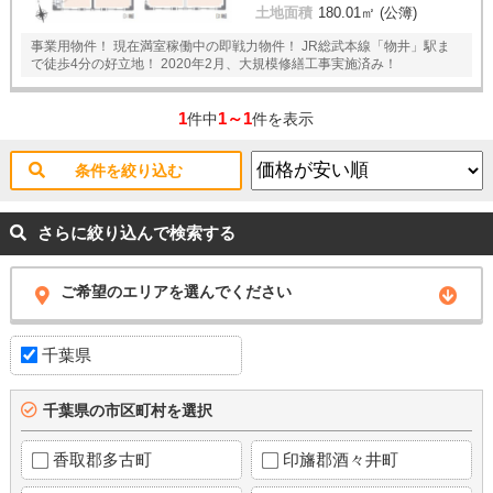
土地面積
180.01㎡ (公簿)
事業用物件！ 現在満室稼働中の即戦力物件！ JR総武本線「物井」駅ま
で徒歩4分の好立地！ 2020年2月、大規模修繕工事実施済み！
1
1～1
件中
件を表示
条件を絞り込む
さらに絞り込んで検索する
ご希望のエリアを選んでください
千葉県
千葉県の市区町村を選択
香取郡多古町
印旛郡酒々井町