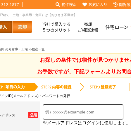
-312-1877
物件検索
お気に入り
閲覧履
（戸建て・土地・事業用・倉庫）は【おひさま不動産】
当社で購入する
売却
住宅ローン
５つのメリット
ご相談速報
新田 売り倉庫・工場 不動産一覧
話【買主会員限定】
ッフブログ
来店予約
査定依頼
お客様の声
協力業者様募集
当社の歩み
ローコ
履歴
お探しの条件では物件が見つかりませ
お手数ですが、下記フォームよりお問
025
採用情報
グインID(メールアドレス)・パスワードの発行
必須
ルアドレス
※メールアドレスはログインに使用します。