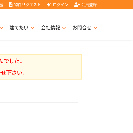
歴
物件リクエスト
ログイン
会員登録
建てたい
会社情報
お問合せ
スト住宅販売協力店募集
書
経営理念
んでした。
合せ下さい。