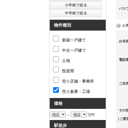
パス
物件種別
お
新築一戸建て
お名
中古一戸建て
電話
土地
投資用
売り店舗・事務所
ご住
売り倉庫・工場
価格
その
～
万円
（ご要
駅徒歩