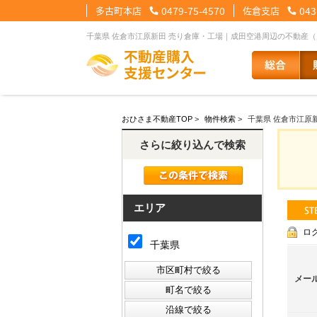
多古町本店
0479-75-4570
佐倉支店
043
千葉県 佐倉市江原新田 売り倉庫・工場｜成田空港周辺の不動産
【住宅ローンメニュー】
【会社情報メニュー】
【お問合せメニュー】
おひさま不動産TOP
>
物件検索
>
千葉県 佐倉市江原
住宅ローンに強い理由
会社概要
メール問合せ
スタッフ紹介
LINE問合せ
住宅ローン裏
スタ
さらに絞り込んで検索
その他の事業紹介
健康経営優良法人2
エリア
ロ
千葉県
メー