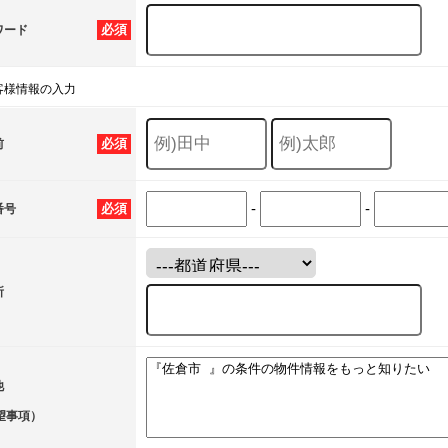
必須
ワード
客様情報の入力
必須
前
-
-
必須
番号
所
他
望事項）