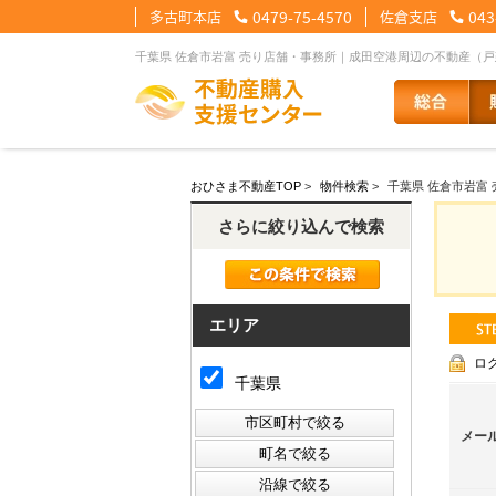
多古町本店
0479-75-4570
佐倉支店
043
千葉県 佐倉市岩富 売り店舗・事務所｜成田空港周辺の不動産（
【住宅ローンメニュー】
【会社情報メニュー】
【お問合せメニュー】
おひさま不動産TOP
>
物件検索
>
千葉県 佐倉市岩富
住宅ローンに強い理由
会社概要
メール問合せ
スタッフ紹介
LINE問合せ
住宅ローン裏
スタ
さらに絞り込んで検索
その他の事業紹介
健康経営優良法人2
エリア
ロ
千葉県
メー