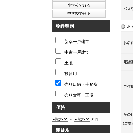
パス
物件種別
お
新築一戸建て
お名
中古一戸建て
電話
土地
投資用
売り店舗・事務所
ご住
売り倉庫・工場
価格
その
～
万円
（ご要
駅徒歩