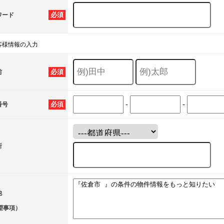
必須
ワード
客様情報の入力
必須
前
-
-
必須
番号
所
他
望事項）