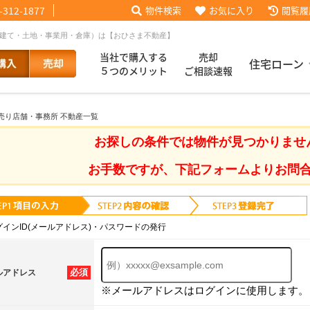
-312-1877
物件検索
お気に入り
閲覧履
戸建て・土地・事業用・倉庫）は【おひさま不動産】
当社で購入する
売却
住宅ローン
５つのメリット
ご相談速報
 売り店舗・事務所 不動産一覧
話【買主会員限定】
ッフブログ
来店予約
査定依頼
お客様の声
協力業者様募集
当社の歩み
ローコ
履歴
お探しの条件では物件が見つかりませ
お手数ですが、下記フォームよりお問
025
採用情報
グインID(メールアドレス)・パスワードの発行
必須
ルアドレス
※メールアドレスはログインに使用します。