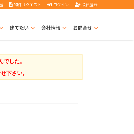
歴
物件リクエスト
ログイン
会員登録
建てたい
会社情報
お問合せ
スト住宅販売協力店募集
書
経営理念
んでした。
合せ下さい。