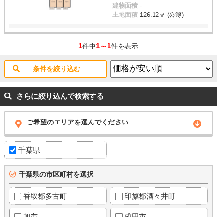
建物面積
-
土地面積
126.12㎡ (公簿)
1
1～1
件中
件を表示
条件を絞り込む
さらに絞り込んで検索する
ご希望のエリアを選んでください
千葉県
千葉県の市区町村を選択
香取郡多古町
印旛郡酒々井町
旭市
成田市