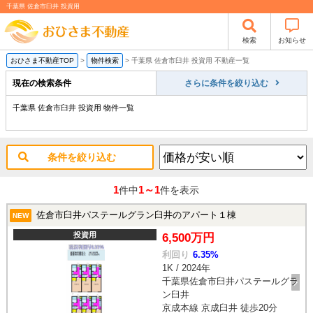
千葉県 佐倉市臼井 投資用
検索
お知らせ
おひさま不動産TOP
>
物件検索
>
千葉県 佐倉市臼井 投資用 不動産一覧
現在の検索条件
さらに条件を絞り込む
千葉県 佐倉市臼井 投資用 物件一覧
条件を絞り込む
1
1～1
件中
件を表示
佐倉市臼井パステールグラン臼井のアパート１棟
NEW
投資用
6,500万円
利回り
6.35%
1K / 2024年
千葉県佐倉市臼井パステールグラ
ン臼井
京成本線 京成臼井 徒歩20分