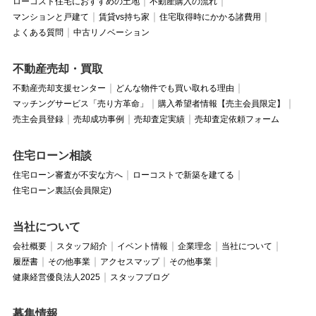
ローコスト住宅におすすめの土地
不動産購入の流れ
マンションと戸建て
賃貸vs持ち家
住宅取得時にかかる諸費用
よくある質問
中古リノベーション
不動産売却・買取
不動産売却支援センター
どんな物件でも買い取れる理由
マッチングサービス「売り方革命」
購入希望者情報【売主会員限定】
売主会員登録
売却成功事例
売却査定実績
売却査定依頼フォーム
住宅ローン相談
住宅ローン審査が不安な方へ
ローコストで新築を建てる
住宅ローン裏話(会員限定)
当社について
会社概要
スタッフ紹介
イベント情報
企業理念
当社について
履歴書
その他事業
アクセスマップ
その他事業
健康経営優良法人2025
スタッフブログ
募集情報