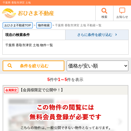
千葉県 香取市津宮 土地
検索
お知らせ
おひさま不動産TOP
>
物件検索
>
千葉県 香取市津宮 土地 不動産一覧
現在の検索条件
さらに条件を絞り込む
千葉県 香取市津宮 土地 物件一覧
条件を絞り込む
5
1～5
件中
件を表示
【会員様限定で公開中！】
会員限定