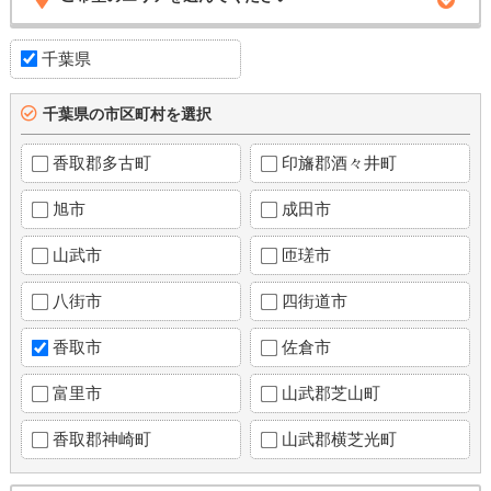
千葉県
千葉県の市区町村を選択
香取郡多古町
印旛郡酒々井町
旭市
成田市
山武市
匝瑳市
八街市
四街道市
香取市
佐倉市
富里市
山武郡芝山町
香取郡神崎町
山武郡横芝光町