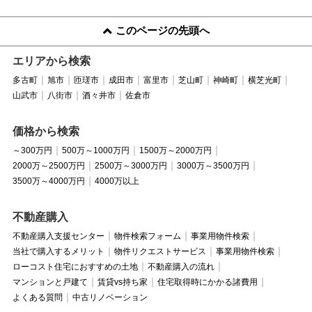
このページの先頭へ
エリアから検索
多古町
旭市
匝瑳市
成田市
富里市
芝山町
神崎町
横芝光町
山武市
八街市
酒々井市
佐倉市
価格から検索
～300万円
500万～1000万円
1500万～2000万円
2000万～2500万円
2500万～3000万円
3000万～3500万円
3500万～4000万円
4000万以上
不動産購入
不動産購入支援センター
物件検索フォーム
事業用物件検索
当社で購入するメリット
物件リクエストサービス
事業用物件検索
ローコスト住宅におすすめの土地
不動産購入の流れ
マンションと戸建て
賃貸vs持ち家
住宅取得時にかかる諸費用
よくある質問
中古リノベーション