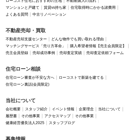
ローコスト住宅におすすめの土地
不動産購入の流れ
マンションと戸建て
賃貸vs持ち家
住宅取得時にかかる諸費用
よくある質問
中古リノベーション
不動産売却・買取
不動産売却支援センター
どんな物件でも買い取れる理由
マッチングサービス「売り方革命」
購入希望者情報【売主会員限定】
売主会員登録
売却成功事例
売却査定実績
売却査定依頼フォーム
住宅ローン相談
住宅ローン審査が不安な方へ
ローコストで新築を建てる
住宅ローン裏話(会員限定)
当社について
会社概要
スタッフ紹介
イベント情報
企業理念
当社について
履歴書
その他事業
アクセスマップ
その他事業
健康経営優良法人2025
スタッフブログ
募集情報