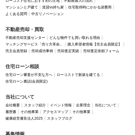
ローコスト住宅におすすめの土地
不動産購入の流れ
マンションと戸建て
賃貸vs持ち家
住宅取得時にかかる諸費用
よくある質問
中古リノベーション
不動産売却・買取
不動産売却支援センター
どんな物件でも買い取れる理由
マッチングサービス「売り方革命」
購入希望者情報【売主会員限定】
売主会員登録
売却成功事例
売却査定実績
売却査定依頼フォーム
住宅ローン相談
住宅ローン審査が不安な方へ
ローコストで新築を建てる
住宅ローン裏話(会員限定)
当社について
会社概要
スタッフ紹介
イベント情報
企業理念
当社について
履歴書
その他事業
アクセスマップ
その他事業
健康経営優良法人2025
スタッフブログ
募集情報