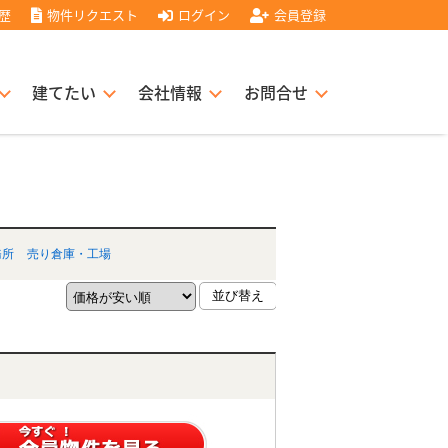
歴
物件リクエスト
ログイン
会員登録
建てたい
会社情報
お問合せ
スト住宅販売協力店募集
書
経営理念
務所
売り倉庫・工場