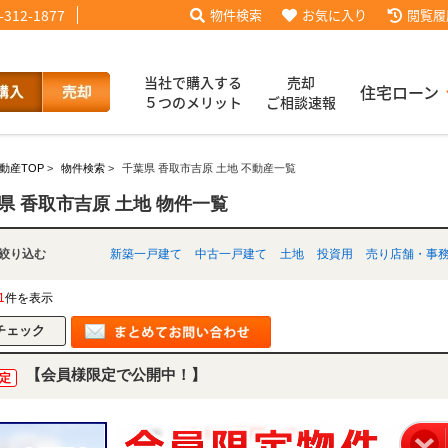
-312-1877
物件検索
お気に入り
閲覧履
当社で購入する
売却
住宅ローン
５つのメリット
ご相談速報
動産TOP
>
物件検索
>
千葉県 香取市吉原 土地 不動産一覧
話【買主会員限定】
ッフブログ
来店予約
査定依頼
お客様の声
協力業者様募集
当社の歩み
ローコ
履歴
県 香取市吉原 土地 物件一覧
別で絞り込む
新築一戸建て
中古一戸建て
土地
投資用
売り店舗・事
025
採用情報
1
件を表示
【会員様限定で公開中！】
定