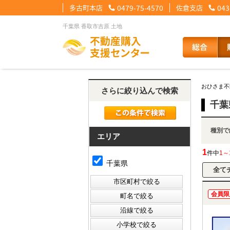
多古町本店
0479-75-4570
佐倉支店
043
千葉県 香取市吉原 土地
【住宅ローンメニュー】
【会社情報メニュー】
【お問合せメニュー】
おひさま不
さらに絞り込んで検索
住宅ローンに強い理由
会社概要
メール問合せ
スタッフ紹介
LINE問合せ
住宅ローン裏
スタ
千葉
種
その他の事業紹介
健康経営優良法人2
エリア
1
件中
1～
千葉県
会員限