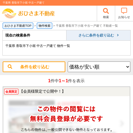
千葉県 香取市下小堀 中古一戸建て
検索
お知らせ
おひさま不動産TOP
>
物件検索
>
千葉県 香取市下小堀 中古一戸建て 不動産一覧
現在の検索条件
さらに条件を絞り込む
千葉県 香取市下小堀 中古一戸建て 物件一覧
条件を絞り込む
1
1～1
件中
件を表示
【会員様限定で公開中！】
会員限定