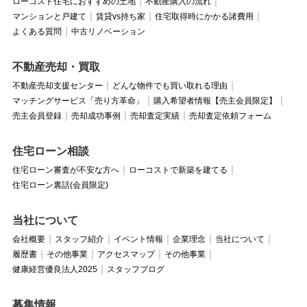
ローコスト住宅におすすめの土地
不動産購入の流れ
マンションと戸建て
賃貸vs持ち家
住宅取得時にかかる諸費用
よくある質問
中古リノベーション
不動産売却・買取
不動産売却支援センター
どんな物件でも買い取れる理由
マッチングサービス「売り方革命」
購入希望者情報【売主会員限定】
売主会員登録
売却成功事例
売却査定実績
売却査定依頼フォーム
住宅ローン相談
住宅ローン審査が不安な方へ
ローコストで新築を建てる
住宅ローン裏話(会員限定)
当社について
会社概要
スタッフ紹介
イベント情報
企業理念
当社について
履歴書
その他事業
アクセスマップ
その他事業
健康経営優良法人2025
スタッフブログ
募集情報