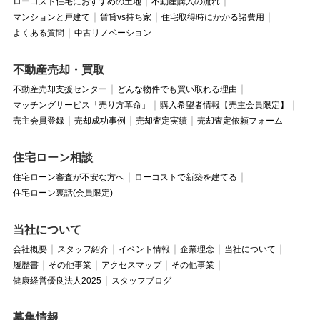
ローコスト住宅におすすめの土地
不動産購入の流れ
マンションと戸建て
賃貸vs持ち家
住宅取得時にかかる諸費用
よくある質問
中古リノベーション
不動産売却・買取
不動産売却支援センター
どんな物件でも買い取れる理由
マッチングサービス「売り方革命」
購入希望者情報【売主会員限定】
売主会員登録
売却成功事例
売却査定実績
売却査定依頼フォーム
住宅ローン相談
住宅ローン審査が不安な方へ
ローコストで新築を建てる
住宅ローン裏話(会員限定)
当社について
会社概要
スタッフ紹介
イベント情報
企業理念
当社について
履歴書
その他事業
アクセスマップ
その他事業
健康経営優良法人2025
スタッフブログ
募集情報