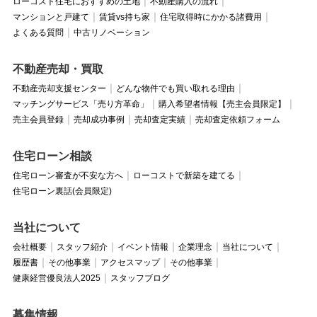
ローコスト住宅におすすめの土地
不動産購入の流れ
マンションと戸建て
賃貸vs持ち家
住宅取得時にかかる諸費用
よくある質問
中古リノベーション
不動産売却・買取
不動産売却支援センター
どんな物件でも買い取れる理由
マッチングサービス「売り方革命」
購入希望者情報【売主会員限定】
売主会員登録
売却成功事例
売却査定実績
売却査定依頼フォーム
住宅ローン相談
住宅ローン審査が不安な方へ
ローコストで新築を建てる
住宅ローン裏話(会員限定)
当社について
会社概要
スタッフ紹介
イベント情報
企業理念
当社について
履歴書
その他事業
アクセスマップ
その他事業
健康経営優良法人2025
スタッフブログ
募集情報