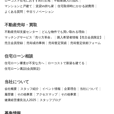
ローコスト住宅におすすめの土地
不動産購入の流れ
マンションと戸建て
賃貸vs持ち家
住宅取得時にかかる諸費用
よくある質問
中古リノベーション
不動産売却・買取
不動産売却支援センター
どんな物件でも買い取れる理由
マッチングサービス「売り方革命」
購入希望者情報【売主会員限定】
売主会員登録
売却成功事例
売却査定実績
売却査定依頼フォーム
住宅ローン相談
住宅ローン審査が不安な方へ
ローコストで新築を建てる
住宅ローン裏話(会員限定)
当社について
会社概要
スタッフ紹介
イベント情報
企業理念
当社について
履歴書
その他事業
アクセスマップ
その他事業
健康経営優良法人2025
スタッフブログ
募集情報