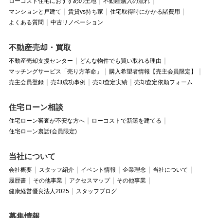
ローコスト住宅におすすめの土地
不動産購入の流れ
マンションと戸建て
賃貸vs持ち家
住宅取得時にかかる諸費用
よくある質問
中古リノベーション
不動産売却・買取
不動産売却支援センター
どんな物件でも買い取れる理由
マッチングサービス「売り方革命」
購入希望者情報【売主会員限定】
売主会員登録
売却成功事例
売却査定実績
売却査定依頼フォーム
住宅ローン相談
住宅ローン審査が不安な方へ
ローコストで新築を建てる
住宅ローン裏話(会員限定)
当社について
会社概要
スタッフ紹介
イベント情報
企業理念
当社について
履歴書
その他事業
アクセスマップ
その他事業
健康経営優良法人2025
スタッフブログ
募集情報