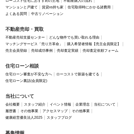
ローコスト住宅におすすめの土地
不動産購入の流れ
マンションと戸建て
賃貸vs持ち家
住宅取得時にかかる諸費用
よくある質問
中古リノベーション
不動産売却・買取
不動産売却支援センター
どんな物件でも買い取れる理由
マッチングサービス「売り方革命」
購入希望者情報【売主会員限定】
売主会員登録
売却成功事例
売却査定実績
売却査定依頼フォーム
住宅ローン相談
住宅ローン審査が不安な方へ
ローコストで新築を建てる
住宅ローン裏話(会員限定)
当社について
会社概要
スタッフ紹介
イベント情報
企業理念
当社について
履歴書
その他事業
アクセスマップ
その他事業
健康経営優良法人2025
スタッフブログ
募集情報