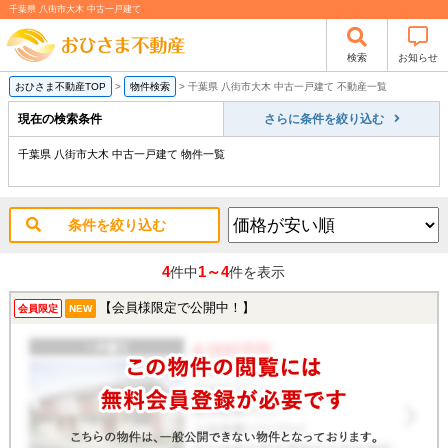
千葉県 八街市大木 中古一戸建て
検索
お知らせ
おひさま不動産TOP
>
物件検索
>
千葉県 八街市大木 中古一戸建て 不動産一覧
現在の検索条件
さらに条件を絞り込む
千葉県 八街市大木 中古一戸建て 物件一覧
条件を絞り込む
4
1～4
件中
件を表示
【会員様限定で公開中！】
会員限定
NEW