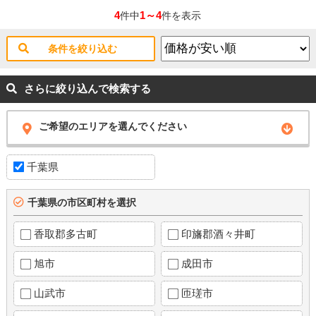
4
1～4
件中
件を表示
条件を絞り込む
さらに絞り込んで検索する
ご希望のエリアを選んでください
千葉県
千葉県の市区町村を選択
香取郡多古町
印旛郡酒々井町
旭市
成田市
山武市
匝瑳市