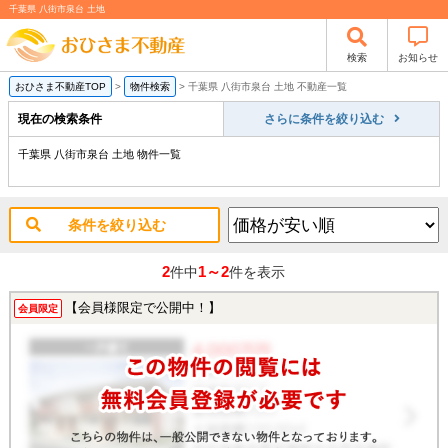
千葉県 八街市泉台 土地
検索
お知らせ
おひさま不動産TOP
>
物件検索
>
千葉県 八街市泉台 土地 不動産一覧
現在の検索条件
さらに条件を絞り込む
千葉県 八街市泉台 土地 物件一覧
条件を絞り込む
2
1～2
件中
件を表示
【会員様限定で公開中！】
会員限定