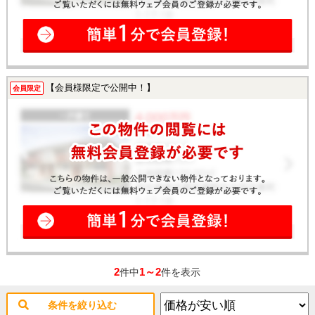
【会員様限定で公開中！】
会員限定
2
1～2
件中
件を表示
条件を絞り込む