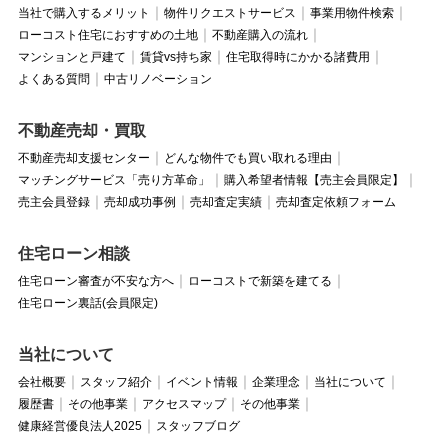
当社で購入するメリット
物件リクエストサービス
事業用物件検索
ローコスト住宅におすすめの土地
不動産購入の流れ
マンションと戸建て
賃貸vs持ち家
住宅取得時にかかる諸費用
よくある質問
中古リノベーション
不動産売却・買取
不動産売却支援センター
どんな物件でも買い取れる理由
マッチングサービス「売り方革命」
購入希望者情報【売主会員限定】
売主会員登録
売却成功事例
売却査定実績
売却査定依頼フォーム
住宅ローン相談
住宅ローン審査が不安な方へ
ローコストで新築を建てる
住宅ローン裏話(会員限定)
当社について
会社概要
スタッフ紹介
イベント情報
企業理念
当社について
履歴書
その他事業
アクセスマップ
その他事業
健康経営優良法人2025
スタッフブログ