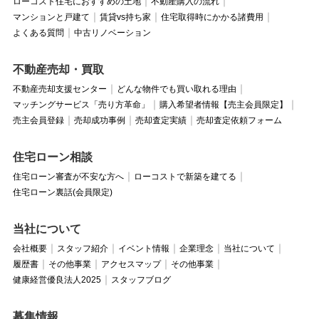
ローコスト住宅におすすめの土地
不動産購入の流れ
マンションと戸建て
賃貸vs持ち家
住宅取得時にかかる諸費用
よくある質問
中古リノベーション
不動産売却・買取
不動産売却支援センター
どんな物件でも買い取れる理由
マッチングサービス「売り方革命」
購入希望者情報【売主会員限定】
売主会員登録
売却成功事例
売却査定実績
売却査定依頼フォーム
住宅ローン相談
住宅ローン審査が不安な方へ
ローコストで新築を建てる
住宅ローン裏話(会員限定)
当社について
会社概要
スタッフ紹介
イベント情報
企業理念
当社について
履歴書
その他事業
アクセスマップ
その他事業
健康経営優良法人2025
スタッフブログ
募集情報