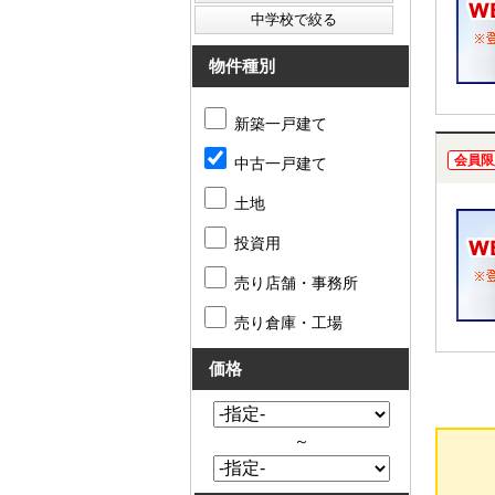
物件種別
新築一戸建て
会員限
中古一戸建て
土地
投資用
売り店舗・事務所
売り倉庫・工場
価格
～