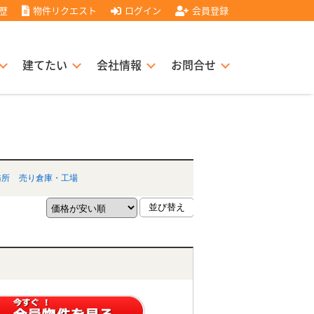
歴
物件リクエスト
ログイン
会員登録
建てたい
会社情報
お問合せ
スト住宅販売協力店募集
書
経営理念
務所
売り倉庫・工場