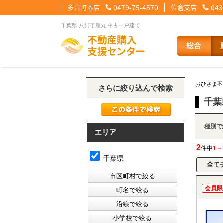
多古町本店
0479-75-4570
佐倉支店
043
千葉県 八街市雁丸 中古一戸建て
【住宅ローンメニュー】
【会社情報メニュー】
【お問合せメニュー】
おひさま不
さらに絞り込んで検索
住宅ローンに強い理由
会社概要
メール問合せ
スタッフ紹介
LINE問合せ
住宅ローン裏
スタ
千葉
種
その他の事業紹介
健康経営優良法人2
エリア
2
件中
1～
千葉県
会員限