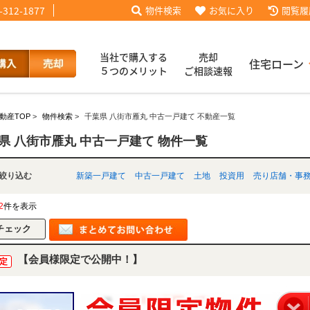
-312-1877
物件検索
お気に入り
閲覧履
当社で購入する
売却
住宅ローン
５つのメリット
ご相談速報
動産TOP
>
物件検索
>
千葉県 八街市雁丸 中古一戸建て 不動産一覧
話【買主会員限定】
ッフブログ
来店予約
査定依頼
お客様の声
協力業者様募集
当社の歩み
ローコ
履歴
県 八街市雁丸 中古一戸建て 物件一覧
別で絞り込む
新築一戸建て
中古一戸建て
土地
投資用
売り店舗・事
025
採用情報
2
件を表示
【会員様限定で公開中！】
定