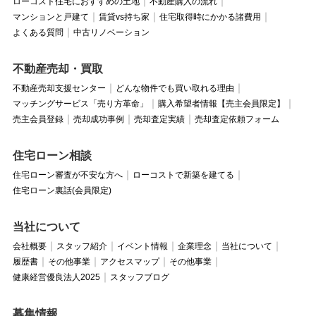
ローコスト住宅におすすめの土地
不動産購入の流れ
マンションと戸建て
賃貸vs持ち家
住宅取得時にかかる諸費用
よくある質問
中古リノベーション
不動産売却・買取
不動産売却支援センター
どんな物件でも買い取れる理由
マッチングサービス「売り方革命」
購入希望者情報【売主会員限定】
売主会員登録
売却成功事例
売却査定実績
売却査定依頼フォーム
住宅ローン相談
住宅ローン審査が不安な方へ
ローコストで新築を建てる
住宅ローン裏話(会員限定)
当社について
会社概要
スタッフ紹介
イベント情報
企業理念
当社について
履歴書
その他事業
アクセスマップ
その他事業
健康経営優良法人2025
スタッフブログ
募集情報