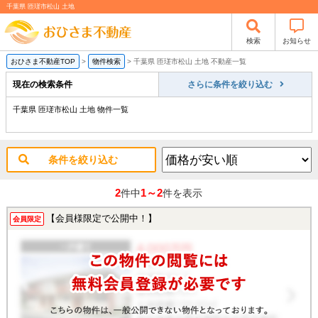
千葉県 匝瑳市松山 土地
検索
お知らせ
おひさま不動産TOP
>
物件検索
>
千葉県 匝瑳市松山 土地 不動産一覧
現在の検索条件
さらに条件を絞り込む
千葉県 匝瑳市松山 土地 物件一覧
条件を絞り込む
2
1～2
件中
件を表示
【会員様限定で公開中！】
会員限定