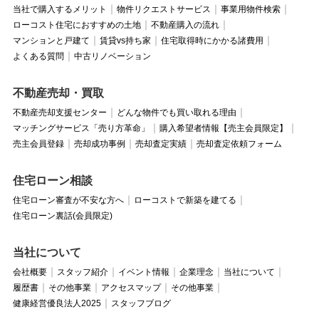
当社で購入するメリット
物件リクエストサービス
事業用物件検索
ローコスト住宅におすすめの土地
不動産購入の流れ
マンションと戸建て
賃貸vs持ち家
住宅取得時にかかる諸費用
よくある質問
中古リノベーション
不動産売却・買取
不動産売却支援センター
どんな物件でも買い取れる理由
マッチングサービス「売り方革命」
購入希望者情報【売主会員限定】
売主会員登録
売却成功事例
売却査定実績
売却査定依頼フォーム
住宅ローン相談
住宅ローン審査が不安な方へ
ローコストで新築を建てる
住宅ローン裏話(会員限定)
当社について
会社概要
スタッフ紹介
イベント情報
企業理念
当社について
履歴書
その他事業
アクセスマップ
その他事業
健康経営優良法人2025
スタッフブログ