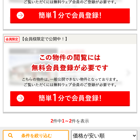
【会員様限定で公開中！】
会員限定
2
1～2
件中
件を表示
条件を絞り込む